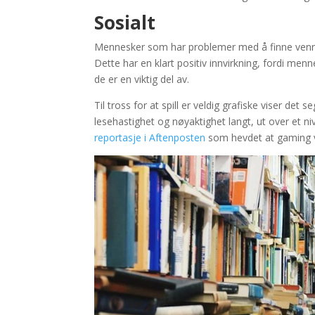
Sosialt
Mennesker som har problemer med å finne venner o
Dette har en klart positiv innvirkning, fordi men
de er en viktig del av.
Til tross for at spill er veldig grafiske viser det 
lesehastighet og nøyaktighet langt, ut over et
reportasje i Aftenposten
som hevdet at gaming v