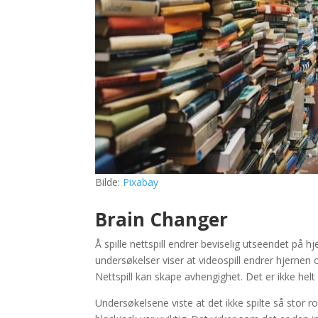
Bilde:
Pixabay
Brain Changer
Å spille nettspill endrer beviselig utseendet på h
undersøkelser viser at videospill endrer hjernen
Nettspill kan skape avhengighet. Det er ikke helt gra
Undersøkelsene viste at det ikke spilte så stor ro