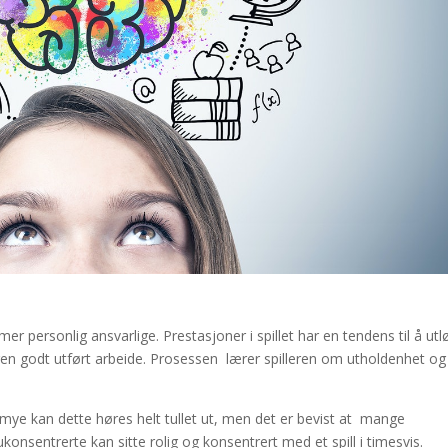
i mer personlig ansvarlige. Prestasjoner i spillet har en tendens til å ut
eren godt utført arbeide. Prosessen lærer spilleren om utholdenhet og
r mye kan dette høres helt tullet ut, men det er bevist at mange
nsentrerte kan sitte rolig og konsentrert med et spill i timesvis.