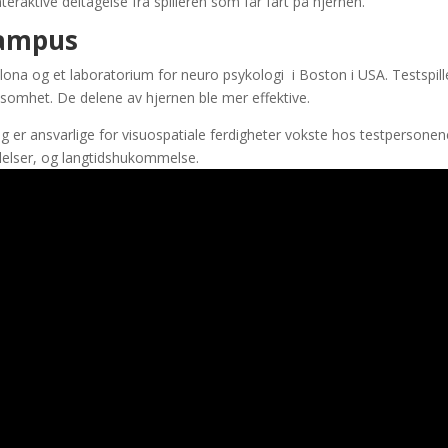
nteraktive deltagelse fra spilleren som får fart på hjernen.
campus
elona og et laboratorium for neuro psykologi i Boston i USA. Testspil
somhet. De delene av hjernen ble mer effektive.
er ansvarlige for visuospatiale ferdigheter vokste hos testpersonen
lelser, og langtidshukommelse.