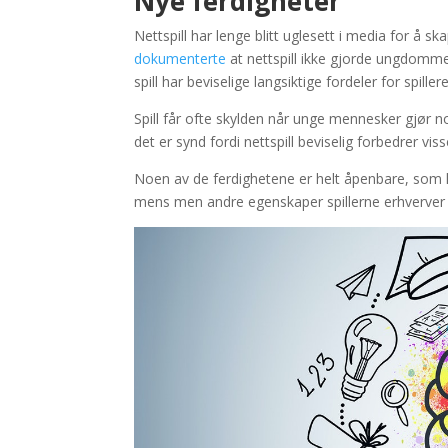
Nye ferdigheter
Nettspill har lenge blitt uglesett i media for å s
dokumenterte
at nettspill ikke gjorde ungdomme
spill har beviselige langsiktige fordeler for spillere
Spill får ofte skylden når unge mennesker gjør no
det er synd fordi nettspill beviselig forbedrer vis
Noen av de ferdighetene er helt åpenbare, so
mens men andre egenskaper spillerne erhverver