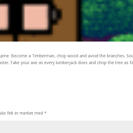
l game. Become a Timberman, chop wood and avoid the branches. So
 master..Take your axe as every lumberjack does and chop the tree as f
iske felt er merket med
*