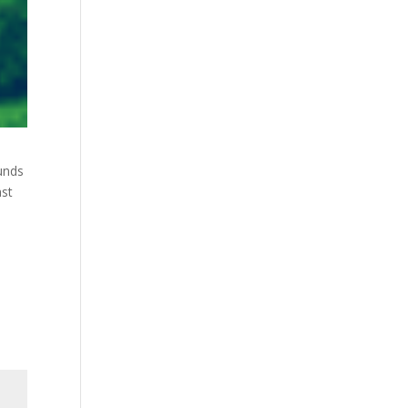
unds
ast