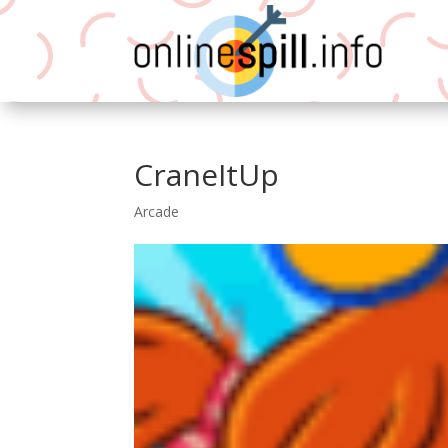
CraneItUp
Arcade